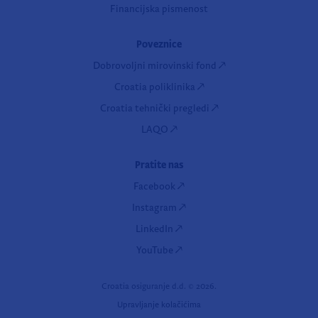
Financijska pismenost
Poveznice
Dobrovoljni mirovinski fond
Croatia poliklinika
Croatia tehnički pregledi
LAQO
Pratite nas
Facebook
Instagram
LinkedIn
YouTube
Croatia osiguranje d.d. ©
2026.
Upravljanje kolačićima