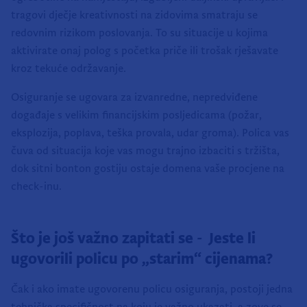
tragovi dječje kreativnosti na zidovima smatraju se
redovnim rizikom poslovanja. To su situacije u kojima
aktivirate onaj polog s početka priče ili trošak rješavate
kroz tekuće održavanje.
Osiguranje se ugovara za izvanredne, nepredviđene
događaje s velikim financijskim posljedicama (požar,
eksplozija, poplava, teška provala, udar groma). Polica vas
čuva od situacija koje vas mogu trajno izbaciti s tržišta,
dok sitni bonton gostiju ostaje domena vaše procjene na
check-inu.
Što je još važno zapitati se - Jeste li
ugovorili policu po „starim“ cijenama?
Čak i ako imate ugovorenu policu osiguranja, postoji jedna