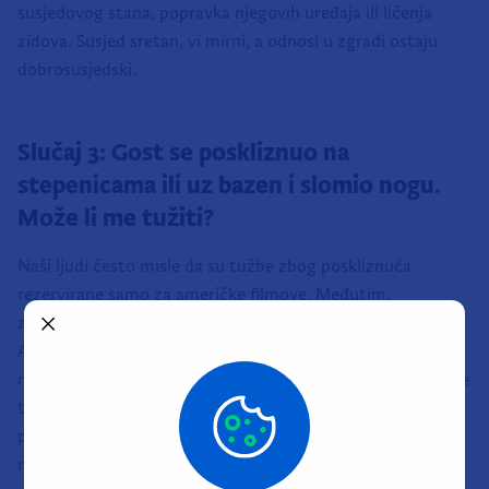
susjedovog stana, popravka njegovih uređaja ili ličenja
zidova. Susjed sretan, vi mirni, a odnosi u zgradi ostaju
dobrosusjedski.
Slučaj 3: Gost se poskliznuo na
stepenicama ili uz bazen i slomio nogu.
Može li me tužiti?
Naši ljudi često misle da su tužbe zbog poskliznuća
rezervirane samo za američke filmove. Međutim,
zapadnoeuropski gosti itekako dobro znaju svoja prava.
Ako su pločice oko vašeg bazena glatke kao led kad se
namoče, ili ako na vanjskim stepenicama nema protuklizne
trake, a gost doživi tešku ozljedu – u ozbiljnom ste
problemu. Osim što vam propada ostatak njegove
rezervacije, možete dobiti privatnu tužbu za nadoknadu