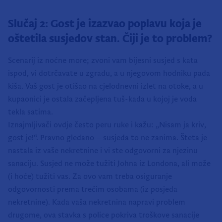
Slučaj 2: Gost je izazvao poplavu koja je
oštetila susjedov stan. Čiji je to problem?
Scenarij iz noćne more; zvoni vam bijesni susjed s kata
ispod, vi dotrčavate u zgradu, a u njegovom hodniku pada
kiša. Vaš gost je otišao na cjelodnevni izlet na otoke, a u
kupaonici je ostala začepljena tuš-kada u kojoj je voda
tekla satima.
Iznajmljivači ovdje često peru ruke i kažu: „Nisam ja kriv,
gost je!“. Pravno gledano – susjeda to ne zanima. Šteta je
nastala iz vaše nekretnine i vi ste odgovorni za njezinu
sanaciju. Susjed ne može tužiti Johna iz Londona, ali može
(i hoće) tužiti vas. Za ovo vam treba osiguranje
odgovornosti prema trećim osobama (iz posjeda
nekretnine). Kada vaša nekretnina napravi problem
drugome, ova stavka s police pokriva troškove sanacije