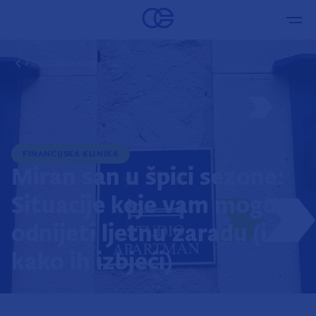
Financijska pismenost
FINANCIJSKA KLINIKA
Miran san u špici sezone:
Situacije koje vam mogu
odnijeti ljetnu zaradu (i
kako ih izbjeći)