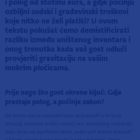
i polog od stotinu eura, a gdje počinju
ozbiljni sudski i građevinski troškovi
koje nitko ne želi platiti? U ovom
tekstu pokušat ćemo demistificirati
razliku između uništenog inventara i
onog trenutka kada vaš gost odluči
provjeriti gravitaciju na vašim
mokrim pločicama.
Prije nego što gost okrene ključ: Gdje
prestaje polog, a počinje zakon?
Da bismo uopće razumjeli kako se postaviti u kriznoj
situaciji, moramo srušiti najveći mit obiteljskog smještaja:
ideju da je vaš apartman samo „malo veći dnevni boravak“