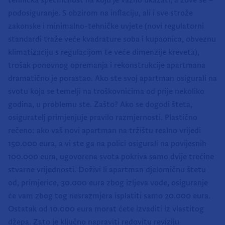
tehnička specifičnost na koju je važno ukazati, a zove se –
podosiguranje. S obzirom na inflaciju, ali i sve strože
zakonske i minimalno-tehničke uvjete (novi regulatorni
standardi traže veće kvadrature soba i kupaonica, obveznu
klimatizaciju s regulacijom te veće dimenzije kreveta),
trošak ponovnog opremanja i rekonstrukcije apartmana
dramatično je porastao. Ako ste svoj apartman osigurali na
svotu koja se temelji na troškovnicima od prije nekoliko
godina, u problemu ste. Zašto? Ako se dogodi šteta,
osiguratelj primjenjuje pravilo razmjernosti. Plastično
rečeno: ako vaš novi apartman na tržištu realno vrijedi
150.000 eura, a vi ste ga na polici osigurali na povijesnih
100.000 eura, ugovorena svota pokriva samo dvije trećine
stvarne vrijednosti. Doživi li apartman djelomičnu štetu
od, primjerice, 30.000 eura zbog izljeva vode, osiguranje
će vam zbog tog nesrazmjera isplatiti samo 20.000 eura.
Ostatak od 10.000 eura morat ćete izvaditi iz vlastitog
džepa. Zato je ključno napraviti redovitu reviziju