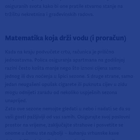
osiguranih svota kako bi one pratile stvarno stanje na
tržištu nekretnina i građevinskih radova.
Matematika koja drži vodu (i proračun)
Kada na kraju podvučete crtu, računica je prilično
jednostavna. Polica osiguranja apartmana na godišnjoj
razini često košta manje nego što iznosi cijena samo
jednog ili dva noćenja u špici sezone. S druge strane, samo
jedan neugašeni opušak cigarete ili puknuta cijev u zidu
mogu odnijeti zaradu od nekoliko uspješnih sezona
unaprijed.
Zato ove sezone nemojte gledati u nebo i nadati se da su
vaši gosti pažljiviji od vas samih. Osigurajte svoj poslovni
prostor na vrijeme, zaključajte strahove i posvetite se
onome u čemu ste najbolji – kuhanju vrhunske kave