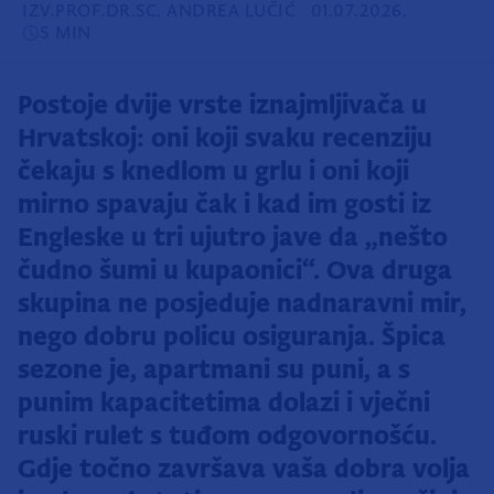
IZV.PROF.DR.SC. ANDREA LUČIĆ
01.07.2026.
5 MIN
Postoje dvije vrste iznajmljivača u
Hrvatskoj: oni koji svaku recenziju
čekaju s knedlom u grlu i oni koji
mirno spavaju čak i kad im gosti iz
Engleske u tri ujutro jave da „nešto
čudno šumi u kupaonici“. Ova druga
skupina ne posjeduje nadnaravni mir,
nego dobru policu osiguranja. Špica
sezone je, apartmani su puni, a s
punim kapacitetima dolazi i vječni
ruski rulet s tuđom odgovornošću.
Gdje točno završava vaša dobra volja