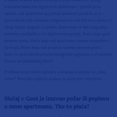
u kojem vrijede kućna pravila iz vaše mladosti. Onog
trenutka kada ste registrirali djelatnost i primili prvu
uplatu, vaš apartman je postao poslovni prostor, a vi –
poduzetnik koji zakonski odgovara za sve što se u njemu (i
zbog njega) dogodi. U praksi, štete koje se ljeti događaju
možemo podijeliti u tri ključne kategorije: štetu koju gost
nanese vama, štetu koju vaš apartman nanese susjedima i,
na kraju, štetu koju vaš prostor nanese samom gostu.
Kako te apstraktne pravne kategorije izgledaju u stvarnom
životu na jadranskoj obali?
Prođimo kroz četiri najčešća scenarija u kojima se „lako
ćemo“ filozofija najbrže sudara sa stvarnim računima.
Slučaj 1: Gost je izazvao požar ili poplavu
u mom apartmanu. Tko to plaća?