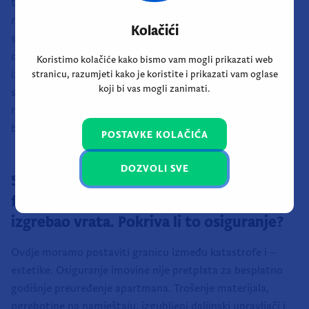
troškova liječenja, izgubljene dobiti (jer čovjek ne može
raditi kad se vrati kući) te duševne boli. Iznosi u ovakvim
slučajevima brzo skaču na desetke tisuća eura. Osiguranje
odgovornosti prema gostima ključan je štit za svakog
iznajmljivača. Ako se dokaže vaša odgovornost za nesretni
slučaj, osiguranje preuzima teret odštete na sebe. To je
razlika između mirnog nastavka ljeta i potencijalnog
bankrota.
Slučaj 4: Gost je djetetu dopustio da
flomasterima „uredi"“zi dove, a pas je
izgrebao vrata. Pokriva li to osiguranje?
Ovdje moramo postaviti granicu između katastrofe i –
estetike. Osiguranje imovine nije pretplata za besplatno
godišnje preuređenje apartmana. Trošenje materijala,
ogrebotine na namještaju, izgubljeni daljinski upravljači i