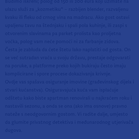
Budimo iskreni; polog od 150 ili 200 eura koji uzimate na
ulazu služi za „kozmetiku“ – razbijen blender, razvaljenu
kvaku ili fleku od crnog vina na madracu. Ako gost ostavi
upaljenu tavu na štednjaku i spali pola kuhinje, ili zaspi s
otvorenim slavinama pa parket prolista kao proljetna
voćka, polog vam neće pomoći ni za farbanje zidova.
Česta je zabluda da ćete štetu lako naplatiti od gosta. On
se već sutradan vraća u svoju državu, prestaje odgovarati
na poruke, a platforme preko kojih bukiraju često imaju
komplicirane i spore procese dokazivanja krivnje.
Ovdje vas spašava osiguranje imovine (građevinskog dijela i
stvari kućanstva). Osiguravajuća kuća vam isplaćuje
odštetu kako biste apartman renovirali u najkraćem roku i
nastavili sezonu, a onda se ona (ako ima osnove) pravno
nateže s neodgovornim gostom. Vi radite dalje, umjesto
da glumite privatnog detektiva i međunarodnog utjerivača
dugova.