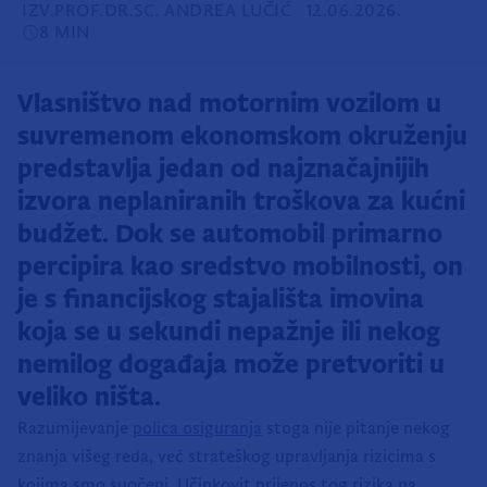
IZV.PROF.DR.SC. ANDREA LUČIĆ
12.06.2026.
8 MIN
Vlasništvo nad motornim vozilom u
suvremenom ekonomskom okruženju
predstavlja jedan od najznačajnijih
izvora neplaniranih troškova za kućni
budžet. Dok se automobil primarno
percipira kao sredstvo mobilnosti, on
je s financijskog stajališta imovina
koja se u sekundi nepažnje ili nekog
nemilog događaja može pretvoriti u
veliko ništa.
Razumijevanje
polica osiguranja
stoga nije pitanje nekog
znanja višeg reda, već strateškog upravljanja rizicima s
kojima smo suočeni. Učinkovit prijenos tog rizika na