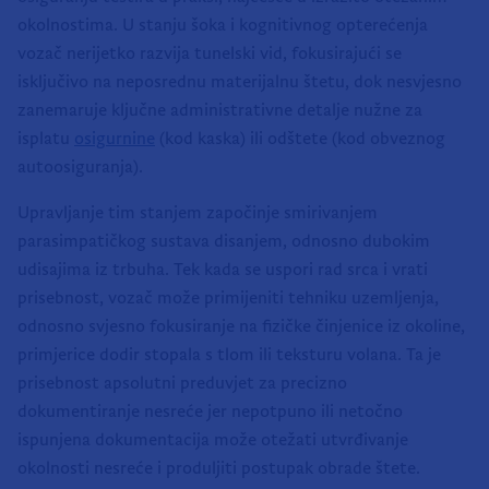
okolnostima. U stanju šoka i kognitivnog opterećenja
vozač nerijetko razvija tunelski vid, fokusirajući se
isključivo na neposrednu materijalnu štetu, dok nesvjesno
zanemaruje ključne administrativne detalje nužne za
isplatu
osigurnine
(kod kaska) ili odštete (kod obveznog
autoosiguranja).
Upravljanje tim stanjem započinje smirivanjem
parasimpatičkog sustava disanjem, odnosno dubokim
udisajima iz trbuha. Tek kada se uspori rad srca i vrati
prisebnost, vozač može primijeniti tehniku uzemljenja,
odnosno svjesno fokusiranje na fizičke činjenice iz okoline,
primjerice dodir stopala s tlom ili teksturu volana. Ta je
prisebnost apsolutni preduvjet za precizno
dokumentiranje nesreće jer nepotpuno ili netočno
ispunjena dokumentacija može otežati utvrđivanje
okolnosti nesreće i produljiti postupak obrade štete.