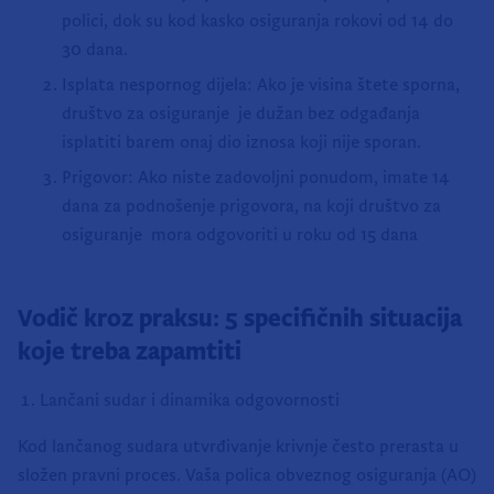
polici, dok su kod kasko osiguranja rokovi od 14 do
30 dana.
Isplata nespornog dijela: Ako je visina štete sporna,
društvo za osiguranje je dužan bez odgađanja
isplatiti barem onaj dio iznosa koji nije sporan.
Prigovor: Ako niste zadovoljni ponudom, imate 14
dana za podnošenje prigovora, na koji društvo za
osiguranje mora odgovoriti u roku od 15 dana
Vodič kroz praksu: 5 specifičnih situacija
koje treba zapamtiti
Lančani sudar i dinamika odgovornosti
Kod lančanog sudara utvrđivanje krivnje često prerasta u
složen pravni proces. Vaša polica obveznog osiguranja (AO)