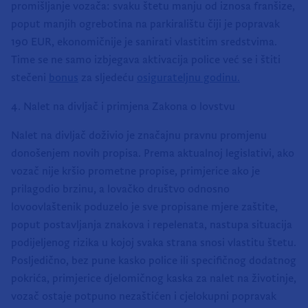
promišljanje vozača: svaku štetu manju od iznosa franšize,
poput manjih ogrebotina na parkiralištu čiji je popravak
190 EUR, ekonomičnije je sanirati vlastitim sredstvima.
Time se ne samo izbjegava aktivacija police već se i štiti
stečeni
bonus
za sljedeću
osigurateljnu godinu.
4. Nalet na divljač i primjena Zakona o lovstvu
Nalet na divljač doživio je značajnu pravnu promjenu
donošenjem novih propisa. Prema aktualnoj legislativi, ako
vozač nije kršio prometne propise, primjerice ako je
prilagodio brzinu, a lovačko društvo odnosno
lovoovlaštenik poduzelo je sve propisane mjere zaštite,
poput postavljanja znakova i repelenata, nastupa situacija
podijeljenog rizika u kojoj svaka strana snosi vlastitu štetu.
Posljedično, bez pune kasko police ili specifičnog dodatnog
pokrića, primjerice djelomičnog kaska za nalet na životinje,
vozač ostaje potpuno nezaštićen i cjelokupni popravak