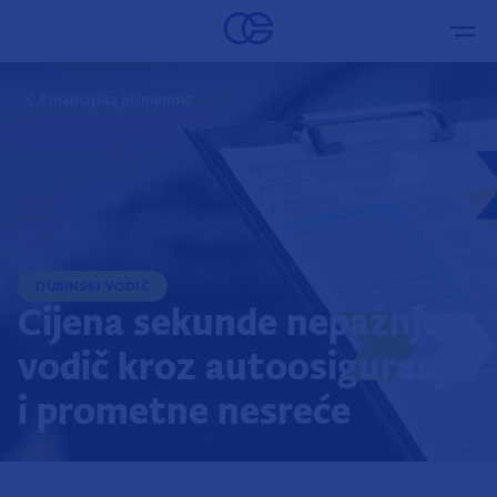
Financijska pismenost
DUBINSKI VODIČ
Cijena sekunde nepažnje:
vodič kroz autoosiguranje
i prometne nesreće