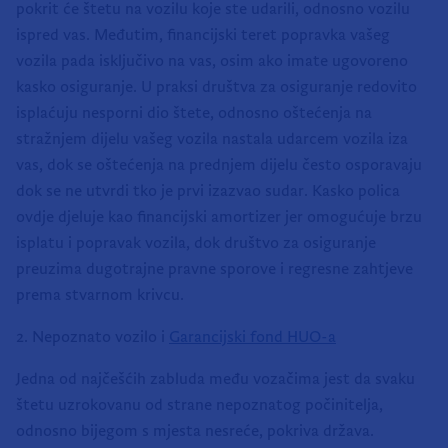
pokrit će štetu na vozilu koje ste udarili, odnosno vozilu
ispred vas. Međutim, financijski teret popravka vašeg
vozila pada isključivo na vas, osim ako imate ugovoreno
kasko osiguranje. U praksi društva za osiguranje redovito
isplaćuju nesporni dio štete, odnosno oštećenja na
stražnjem dijelu vašeg vozila nastala udarcem vozila iza
vas, dok se oštećenja na prednjem dijelu često osporavaju
dok se ne utvrdi tko je prvi izazvao sudar. Kasko polica
ovdje djeluje kao financijski amortizer jer omogućuje brzu
isplatu i popravak vozila, dok društvo za osiguranje
preuzima dugotrajne pravne sporove i regresne zahtjeve
prema stvarnom krivcu.
2. Nepoznato vozilo i
Garancijski fond HUO-a
Jedna od najčešćih zabluda među vozačima jest da svaku
štetu uzrokovanu od strane nepoznatog počinitelja,
odnosno bijegom s mjesta nesreće, pokriva država.