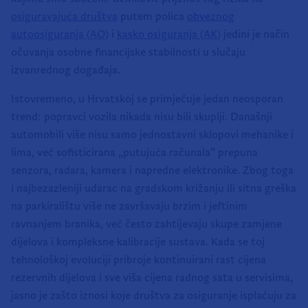
osiguravajuća društva
putem polica
obveznog
autoosiguranja (AO)
i
kasko osiguranja (AK)
jedini je način
očuvanja osobne financijske stabilnosti u slučaju
izvanrednog događaja.
Istovremeno, u Hrvatskoj se primjećuje jedan neosporan
trend: popravci vozila nikada nisu bili skuplji. Današnji
automobili više nisu samo jednostavni sklopovi mehanike i
lima, već sofisticirana „putujuća računala” prepuna
senzora, radara, kamera i napredne elektronike. Zbog toga
i najbezazleniji udarac na gradskom križanju ili sitna greška
na parkiralištu više ne završavaju brzim i jeftinim
ravnanjem branika, već često zahtijevaju skupe zamjene
dijelova i kompleksne kalibracije sustava. Kada se toj
tehnološkoj evoluciji pribroje kontinuirani rast cijena
rezervnih dijelova i sve viša cijena radnog sata u servisima,
jasno je zašto iznosi koje društva za osiguranje isplaćuju za