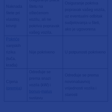
Osiguranje pokriva
Naknada
štetu na
popravak vašeg vozila,
štete pri
oštećenom
uz eventualni odbitak
vlastitoj
vozilu, ali ne
sudjelovanja u šteti,
krivnji
pokriva popravak
ako je ugovorena
vašeg vozila.
Pokriće
vanjskih
rizika
Nije pokriveno
U potpunosti pokriveno
(tuča,
krađa)
Određuje se
Određuje se prema
prema snazi
Cijena
novonabavnoj
vozila (kW) i
(
premija
)
vrijednosti vozila i
bonus
-
malus
starosti
sustavu