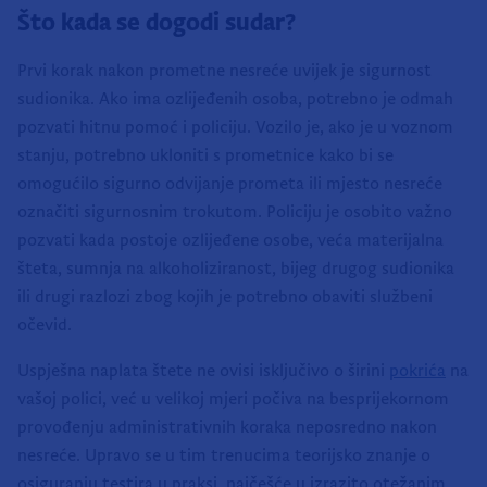
Što kada se dogodi sudar?
Prvi korak nakon prometne nesreće uvijek je sigurnost
sudionika. Ako ima ozlijeđenih osoba, potrebno je odmah
pozvati hitnu pomoć i policiju. Vozilo je, ako je u voznom
stanju, potrebno ukloniti s prometnice kako bi se
omogućilo sigurno odvijanje prometa ili mjesto nesreće
označiti sigurnosnim trokutom. Policiju je osobito važno
pozvati kada postoje ozlijeđene osobe, veća materijalna
šteta, sumnja na alkoholiziranost, bijeg drugog sudionika
ili drugi razlozi zbog kojih je potrebno obaviti službeni
očevid.
Uspješna naplata štete ne ovisi isključivo o širini
pokrića
na
vašoj polici, već u velikoj mjeri počiva na besprijekornom
provođenju administrativnih koraka neposredno nakon
nesreće. Upravo se u tim trenucima teorijsko znanje o
osiguranju testira u praksi, najčešće u izrazito otežanim