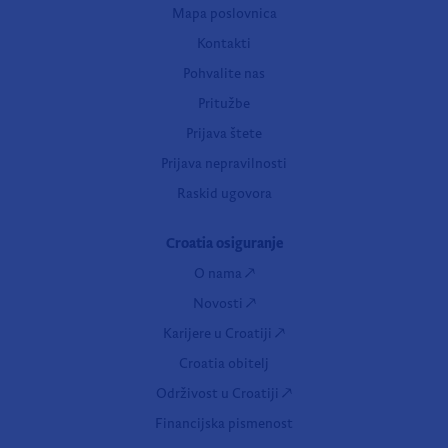
Mapa poslovnica
Kontakti
Pohvalite nas
Pritužbe
Prijava štete
Prijava nepravilnosti
Raskid ugovora
Croatia osiguranje
O nama
Novosti
Karijere u Croatiji
Croatia obitelj
Održivost u Croatiji
Financijska pismenost