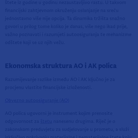
štete iz godine u godinu nezaustavljivo rastu. U takvom
financijski zahtjevnom okruženju oslanjanje na sreću
jednostavno više nije opcija. Ta dinamika tržišta snažno
govori u prilog tome koliko je danas, više nego ikad prije,
važno poznavati i razumjeti autoosiguranja te mehanizme
odštete koji se uz njih vežu.
Ekonomska struktura AO i AK polica
Razumijevanje razlike između AO i AK ključno je za
procjenu vlastite financijske izloženosti.
Obvezno autoosiguranje (AO)
AO polica ugovorni je instrument kojim prenosite
odgovornost za
štetu
nanesenu drugima. Riječ je o
zakonskom preduvjetu za sudjelovanje u prometu, a služi
isključivo pokrivanju materijalne i nematerijalne štete koju