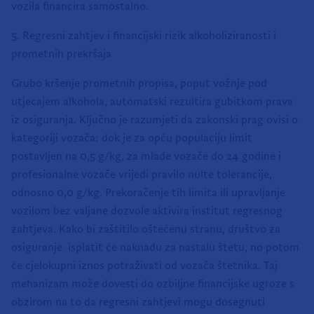
vozila financira samostalno.
5. Regresni zahtjev i financijski rizik alkoholiziranosti i
prometnih prekršaja
Grubo kršenje prometnih propisa, poput vožnje pod
utjecajem alkohola, automatski rezultira gubitkom prava
iz osiguranja. Ključno je razumjeti da zakonski prag ovisi o
kategoriji vozača: dok je za opću populaciju limit
postavljen na 0,5 g/kg, za mlade vozače do 24 godine i
profesionalne vozače vrijedi pravilo nulte tolerancije,
odnosno 0,0 g/kg. Prekoračenje tih limita ili upravljanje
vozilom bez valjane dozvole aktivira institut regresnog
zahtjeva. Kako bi zaštitilo oštećenu stranu, društvo za
osiguranje isplatit će naknadu za nastalu štetu, no potom
će cjelokupni iznos potraživati od vozača štetnika. Taj
mehanizam može dovesti do ozbiljne financijske ugroze s
obzirom na to da regresni zahtjevi mogu dosegnuti