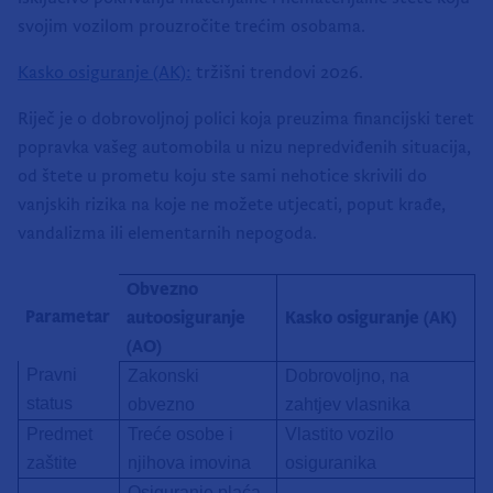
svojim vozilom prouzročite trećim osobama.
Kasko osiguranje (AK):
tržišni trendovi 2026.
Riječ je o dobrovoljnoj polici koja preuzima financijski teret
popravka vašeg automobila u nizu nepredviđenih situacija,
od štete u prometu koju ste sami nehotice skrivili do
vanjskih rizika na koje ne možete utjecati, poput krađe,
vandalizma ili elementarnih nepogoda.
Obvezno
Parametar
autoosiguranje
Kasko osiguranje (AK)
(AO)
Pravni
Zakonski
Dobrovoljno, na
status
obvezno
zahtjev vlasnika
Predmet
Treće osobe i
Vlastito vozilo
zaštite
njihova imovina
osiguranika
Osiguranje plaća