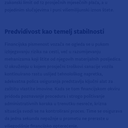
zakonski limit od 12 prosječnih mjesečnih plaća, a u
pojedinim slučajevima i puni višemilijunski iznos štete.
Predvidivost kao temelj stabilnosti
Financijska pismenost vozača ne ogleda se u pukom
izbjegavanju rizika na cesti, već u razumijevanju
mehanizama koji štite od njegovih materijalnih posljedica.
U okruženju u kojem prosječni troškovi sanacije vozila
kontinuirano rastu uslijed tehnološkog napretka,
adekvatna polica osiguranja predstavlja ključni alat za
zaštitu vlastite imovine. Kada se tom financijskom okviru
pridoda poznavanje procedura i strogo poštivanje
administrativnih koraka u trenutku nesreće, krizna
situacija svodi se na kontrolirani proces. Time se osigurava
da jedna sekunda nepažnje u prometu ne preraste u
višegodišnje financijsko opterećenje.