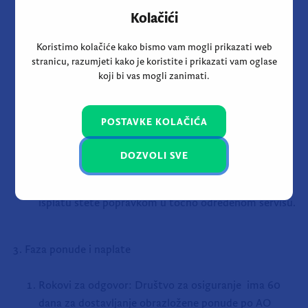
osiguranja
i procedurama društva za osiguranje.
Izvid štete: Izvid štete najčešće se obavlja na
procjenilištu ili u ovlaštenom servisu, pri čemu se
vozilo fotografira i sastavlja zapisnik o oštećenjima.
Popravak vozila nije preporučljivo započeti prije
procjene štete jer društvo za osiguranje mora imati
mogućnost utvrditi stvarni opseg oštećenja.
Sloboda izbora servisa: Oštećenik ima pravo
slobodno izabrati servisnu radionicu za popravak
vozila te društvo za osiguranje ne može uvjetovati
isplatu štete popravkom u točno određenom servisu.
Faza ponude i naplate
Rokovi za odgovor: Društvo za osiguranje ima 60
dana za dostavljanje obrazložene ponude po AO