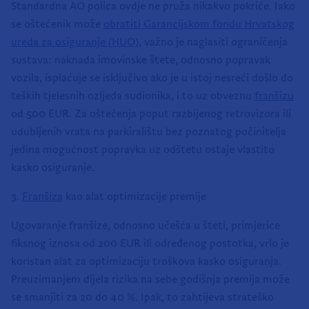
Standardna AO polica ovdje ne pruža nikakvo pokriće. Iako
se oštećenik može
obratiti Garancijskom fondu Hrvatskog
ureda za osiguranje (HUO),
važno je naglasiti ograničenja
sustava: naknada imovinske štete, odnosno popravak
vozila, isplaćuje se isključivo ako je u istoj nesreći došlo do
teških tjelesnih ozljeda sudionika, i to uz obveznu
franšizu
od 500 EUR. Za oštećenja poput razbijenog retrovizora ili
udubljenih vrata na parkiralištu bez poznatog počinitelja
jedina mogućnost popravka uz odštetu ostaje vlastito
kasko osiguranje.
3.
Franšiza
kao alat optimizacije premije
Ugovaranje franšize, odnosno učešća u šteti, primjerice
fiksnog iznosa od 200 EUR ili određenog postotka, vrlo je
koristan alat za optimizaciju troškova kasko osiguranja.
Preuzimanjem dijela rizika na sebe godišnja premija može
se smanjiti za 20 do 40 %. Ipak, to zahtijeva strateško