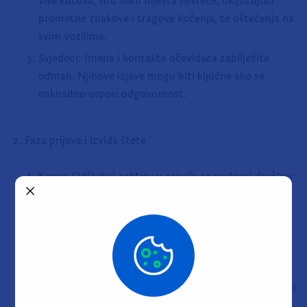
više kutova, širu sliku mjesta nesreće, uključujući
prometne znakove i tragove kočenja, te oštećenja na
svim vozilima.
Svjedoci: Imena i kontakte očevidaca zabilježite
odmah. Njihove izjave mogu biti ključne ako se
naknadno ospori odgovornost.
Faza prijave i izvida štete
Kome: Odštetni zahtjev u pravilu se podnosi društvu
za osiguranje osobe odgovorne za nastanak
prometne nesreće, dok se u određenim situacijama,
poput štete od neosiguranog ili nepoznatog vozila,
zahtjev može podnijeti
Hrvatskom uredu za
osiguranje (HUO).
Rokovi: Štetu je preporučljivo prijaviti što prije nakon
nesreće, odnosno u rokovima propisanima
uvjetima